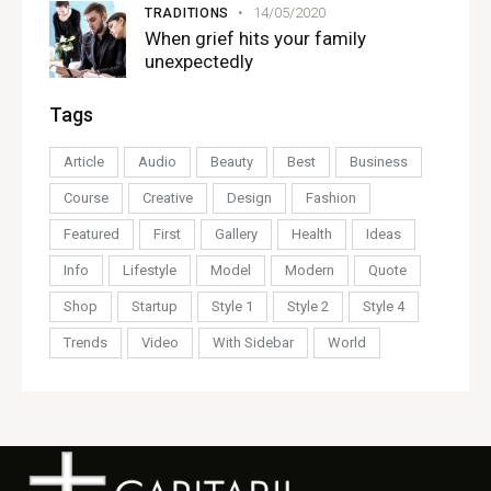
14/05/2020
TRADITIONS
When grief hits your family
unexpectedly
Tags
Article
Audio
Beauty
Best
Business
Course
Creative
Design
Fashion
Featured
First
Gallery
Health
Ideas
Info
Lifestyle
Model
Modern
Quote
Shop
Startup
Style 1
Style 2
Style 4
Trends
Video
With Sidebar
World