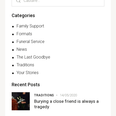
Categories
Family Support
Formats
Funeral Service
News
The Last Goodbye
Traditions
Your Stories
Recent Posts
14/05/2020
TRADITIONS
Burying a close friend is always a
tragedy