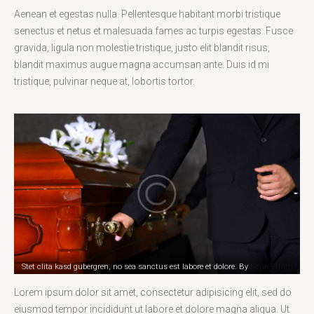
Aenean et egestas nulla. Pellentesque habitant morbi tristique
senectus et netus et malesuada fames ac turpis egestas. Fusce
gravida, ligula non molestie tristique, justo elit blandit risus,
blandit maximus augue magna accumsan ante. Duis id mi
tristique, pulvinar neque at, lobortis tortor.
Stet clita kasd gubergren, no sea sanctus est labore et dolore. By
Kevin Smith
Lorem ipsum dolor sit amet, consectetur adipisicing elit, sed do
eiusmod tempor incididunt ut labore et dolore magna aliqua. Ut