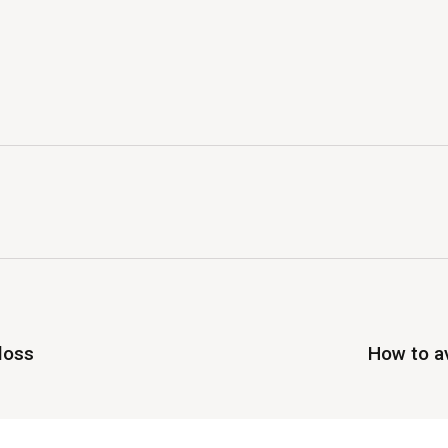
loss
How to av