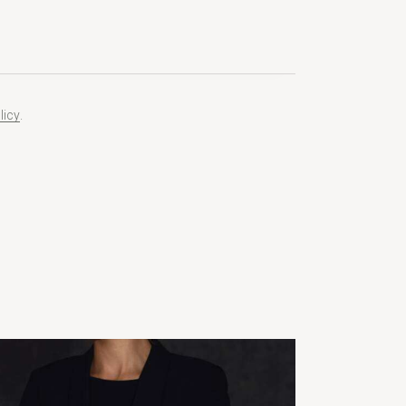
licy
.