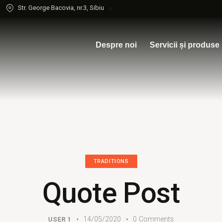
Str. George Bacovia, nr.3, Sibiu
Despre noi
Servicii și produse
TRADITIONS
Quote Post
14/05/2020
0
Comments
USER 1