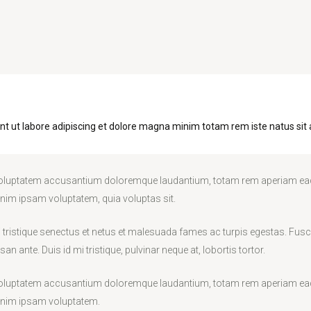
unt ut labore adipiscing et dolore magna minim totam rem iste natus sit 
t voluptatem accusantium doloremque laudantium, totam rem aperiam eaque 
enim ipsam voluptatem, quia voluptas sit.
tristique senectus et netus et malesuada fames ac turpis egestas. Fusce gr
ante. Duis id mi tristique, pulvinar neque at, lobortis tortor.
t voluptatem accusantium doloremque laudantium, totam rem aperiam eaque 
 enim ipsam voluptatem.